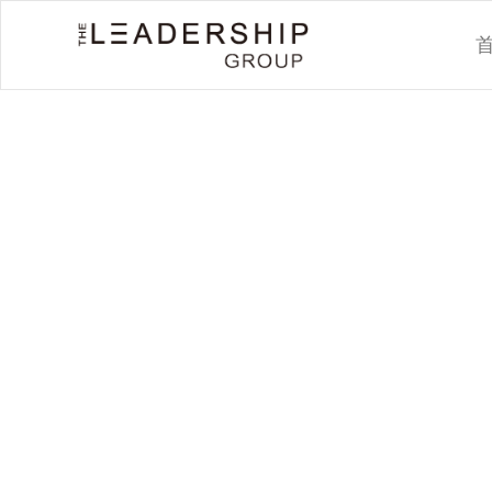
Linda是一
习干预设计师。
和教练计划。在
播咨询公司担任