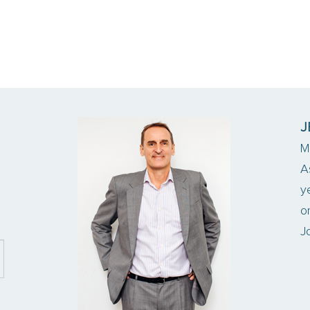
J
M
A
y
o
J