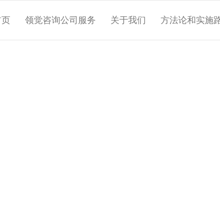
首页
领觉咨询公司服务
关于我们
方法论和实施
LINDA WANG
位业务精湛的高管和团队教练、培训师、引导
她已成功协助多家财富500强在华企业设计
转而从事教练和培训工作前，她曾在中国
高级领导职务。Linda专注的领域包括沟