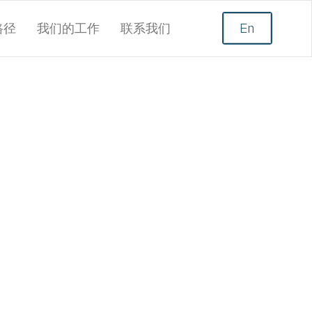
路径
我们的工作
联系我们
En
师、咨询顾问和学
领导力发展/培训
多家全球营销和传
通为本的领导力，