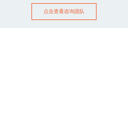
点击查看咨询团队
客户评价