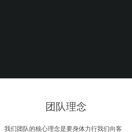
团队理念
我们团队的核心理念是要身体力行我们向客