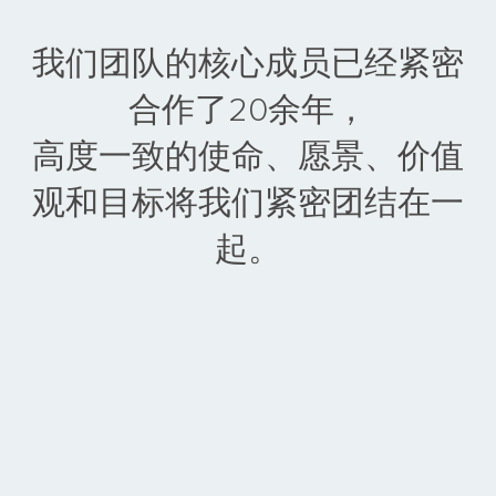
我们团队的核心成员已经紧密
合作了20余年，
高度一致的使命、愿景、价值
观和目标将我们紧密团结在一
起。