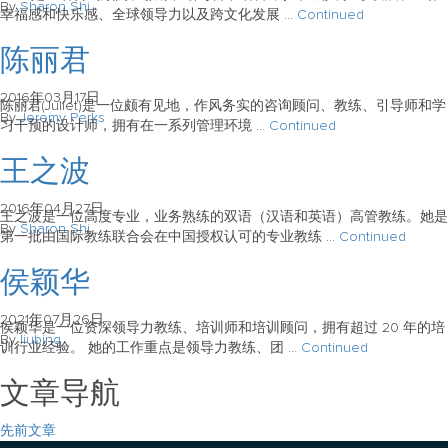
By
Sharon Shi
幸福感和快乐感、全球领导力以及跨文化发展 …
Continued
陈丽君
2016年03月17日
陈丽君(Juliet)是一位颇有见地，作风务实的咨询顾问、教练、引导师和学
By
Jeremy Perks
习干预的设计师，拥有在一系列管理环境 …
Continued
王之波
2016年04月27日
王之波是一位高度专业，业务熟练的双语（汉语和英语）高管教练。她是
By
Sharon Shi
第一批由国际教练联合会在中国授权认可的专业教练 …
Continued
侯颖华
2021年07月26日
侯颖华是一位资深领导力教练、培训师和培训顾问，拥有超过 20 年的培
By
liubing
训行业经验。 她的工作重点是领导力教练、团 …
Continued
文章导航
先前文章