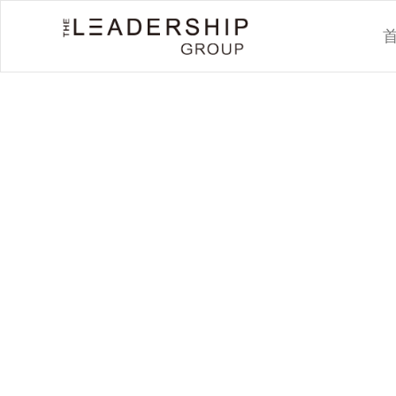
王之波是一位高
一批由国际教
证。她拥有逾2
领导岗位经验。