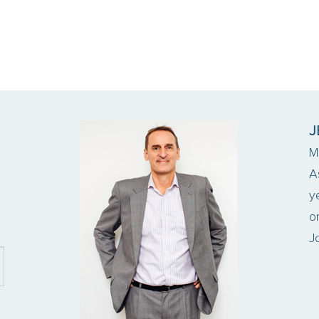
J
M
A
y
o
J