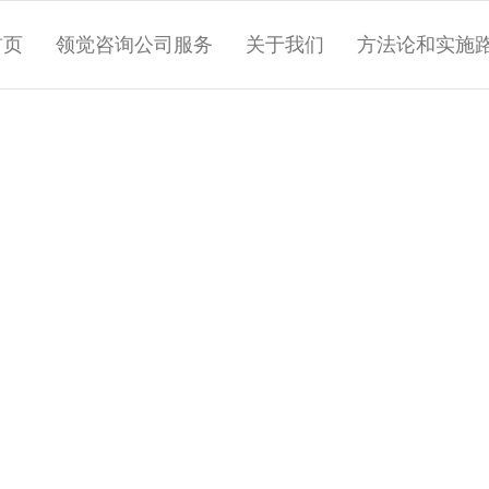
首页
领觉咨询公司服务
关于我们
方法论和实施
王之波
度专业，业务熟练的双语（汉语和英语）
练联合会在中国授权认可的专业教练之一，现
1年的职业经验，其中包括10年高管管理经
她曾在多元业务环境下与来自30多个国家