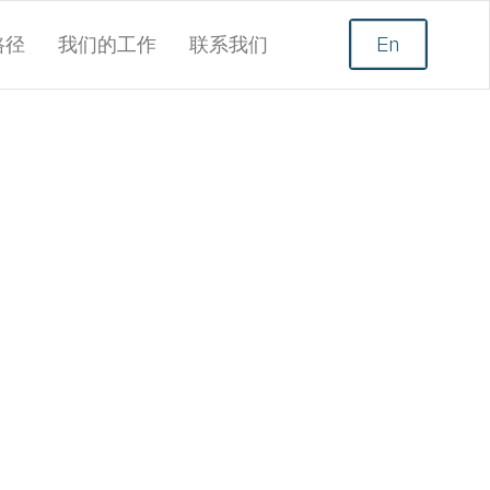
路径
我们的工作
联系我们
En
高管教练。她是第
已获得PCC认
验和人力资源职能
的同事合作，担负